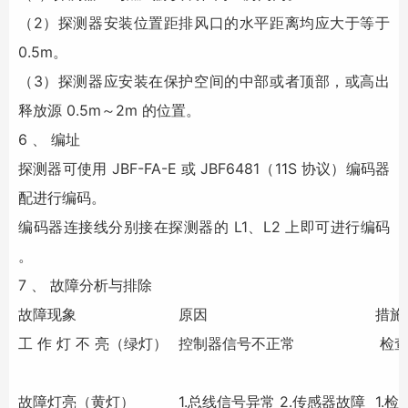
（2）探测器安装位置距排风口的水平距离均应大于等于
0.5m。
（3）探测器应安装在保护空间的中部或者顶部，或高出
释放源 0.5m～2m 的位置。
6 、 编址
探测器可使用 JBF-FA-E 或 JBF6481（11S 协议）编码器
配进行编码。
编码器连接线分别接在探测器的 L1、L2 上即可进行编码
。
7 、 故障分析与排除
故障现象
原因
措施
工 作 灯 不 亮（绿灯）
控制器信号不正常
检查
故障灯亮（黄灯）
1.总线信号异常 2.传感器故障
1.