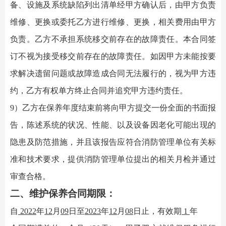
备、设施及系统缺陷列出清单经甲方确认后，由甲方负责
维修、更换或委托乙方进行维修、更换，相关费用由甲方
负责。乙方不承担系统移交前存在的故障责任。
本合同签
订不视为接受移交前存在的故障责任。如因甲方未能按要
求解决遗留问题
或故障造成合同无法履行的，视为甲方违
约，乙方有权单方终止合同并追究甲方违约责任。
9）
乙方在保养年度结束前将向甲方提交一份全面的书面报
告，陈述系统的状况、性能、以及设备因老化可能出现的
隐患及防范措施，并且该报告应符合消防管理单位有关标
准和技术要求，提供消防管理单位提出的相关月检并通过
审查合格。
二、维护保养合同期限：
自
2022
年
12
月
09
日至
2023
年
12
月
08
日止，有效期
1
年