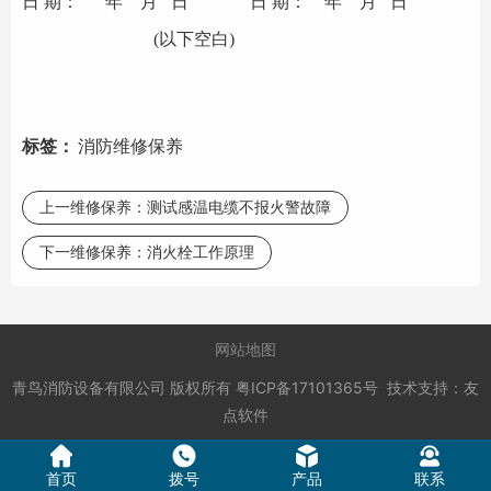
日
期：
年
月
日
日
期：
年
月
日
(
以下空白
)
标签：
消防维修保养
上一维修保养：
测试感温电缆不报火警故障
下一维修保养：
消火栓工作原理
网站地图
青鸟消防设备有限公司
版权所有
粤ICP备17101365号
技术支持：
友
点软件
首页
拨号
产品
联系