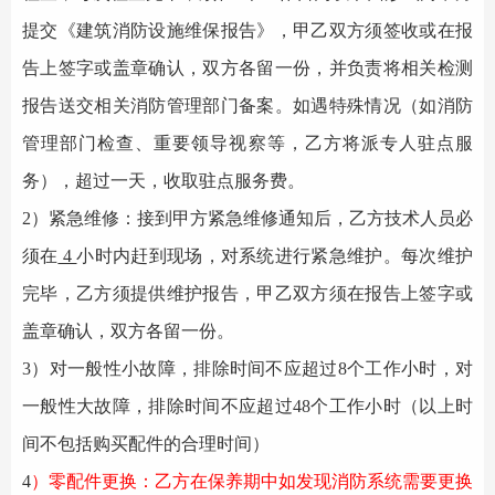
提交《建筑
消防设施
维保报告》，甲
乙双
方须
签收或
在报
告上签字或盖章确认，双方各留一份，并负责将相关检测
报告送交相关消防管理部门备案。如遇特殊情况（如消防
管理部门检查、重要领导视察等，乙方将派专人驻点服
务），超过一天，收取驻点服务费。
2）紧急维修：
接到甲方
紧急维修
通知后，乙方技术人员必
须在
4
小时内赶到现场，对系统进行
紧急维护
。
每次维护
完毕，乙方须提供维护报告，甲
乙双
方须在报告上签字或
盖章确认，双方各留一份。
3）对一般性小故障，排除时间不应超过8个工作小时，对
一般性大故障，排除时间不应超过48个工作小时（以上时
间不包括购买配件的合理时间）
4
）零配件更换：乙方在保养期中如发现
消防系统
需要更换