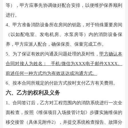
等），甲方应事先协调做好配合安排，以便维护保养顺利
进行。
4、甲方准备
消防设备
所在房间的钥匙，对于特殊重要房间
（以如配电室、发电机房、水泵房等）内的
消防设备
保
养，甲方应派人配合，确保保质、保量完成工作。
5、为了保证有效的沟通及问题处理的及时性，
甲方确认本
合同对接人为姓名：
手机
/微信
为
XXX电子邮件XXXX
。
前述任何一种方式均为有效送达或沟通方式。
6、按本合同所规定的付款方式按时支付乙方有关费用。
六、乙方的权利及义务
1、合同签订后，乙方对工程范围内的
消防系统
进行一次全
面检查，按照《维保项目入场接管计划》步骤实施维保的
移交接管（具体见附件2），并提交系统检查报告、故障分