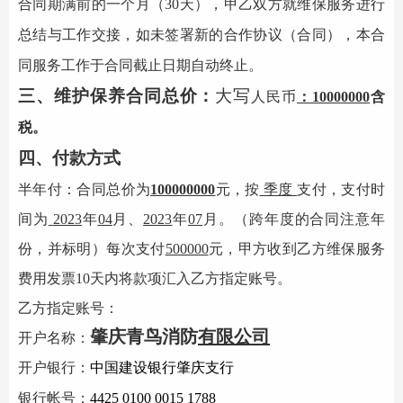
合同期满前的一个月（
30天），甲乙双方就维保服务进行
总结与工作交接，如未签署新的合作协议（合同），本合
同服务工作于合同截止日期自动终止。
三、维护保养合同总价：
大写
人民币
：
10000000
含
税。
四、付款方式
半年付：合同总价为
100000000
元，按
季度
支付，支付时
间为
2023
年
04
月、
2023
年
07
月。（跨年度的合同注意年
份，并标明）每次支付
500000
元，甲方收到乙方维保服务
费用发票
10天内将款项汇入乙方指定账号。
乙方指定账号：
肇庆
青鸟消防
有限公司
开户名称：
开户银行：
中国建设银行肇庆
支行
银行帐号：
442
5
0100 0015 1788