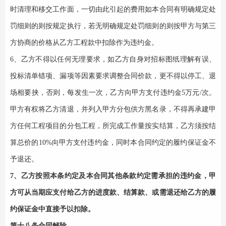
时清理和移交工作面，一切由此引起的费用如本合同有明确规定处
罚细则的则按规定执行，若无明确规定处罚细则的则按甲方与第三
方协商的价格从乙方工程款中扣除作为违约金。
6、乙方不得以任何无理要求，如乙方自身对招标图纸理解有误、
投标清单错项、漏项等因素要求调整合同价款，更不得以停工、退
场相要挟，否则，每发生一次，乙方向甲方支付违约金5万元/次。
甲方有权将乙方清退，并列入甲方分包供方黑名录，不得再承建甲
方任何工程项目的分包工程，所完成工作量按实结算，乙方须按结
算总价的10%向甲方支付违约金，同时本合同约定的履约保证金不
予退还。
7、乙方按照本条约定及本合同其他条款约定需承担的违约金，甲
方可从当期应支付给乙方的进度款、结算款、或需退还给乙方的履
约保证金中直接予以扣除。
第
十八
条合同解除