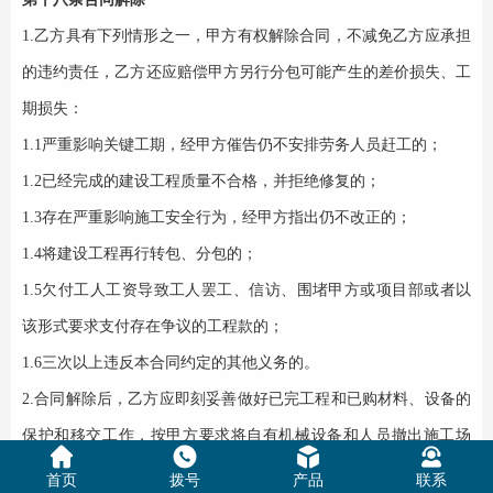
1.乙方具有下列情形之一，甲方有权解除合同，不减免乙方应承担
的违约责任，乙方还应赔偿甲方另行分包可能产生的差价损失、工
期损失：
1.1严重影响关键工期，经甲方催告仍不安排劳务人员赶工的；
1.2已经完成的建设工程质量不合格，并拒绝修复的；
1.3存在严重影响施工安全行为，经甲方指出仍不改正的；
1.4将建设工程再行转包、分包的；
1.5欠付工人工资导致工人罢工、信访、围堵甲方或项目部或者以
该形式要求支付存在争议的工程款的；
1.6三次以上违反本合同约定的其他义务的。
2.合同解除后，乙方应即刻妥善做好已完工程和已购材料、设备的
保护和移交工作，按甲方要求将自有机械设备和人员撤出施工场
地，否则乙方还要赔偿甲方由此造成的工期损失。
首页
拨号
产品
联系