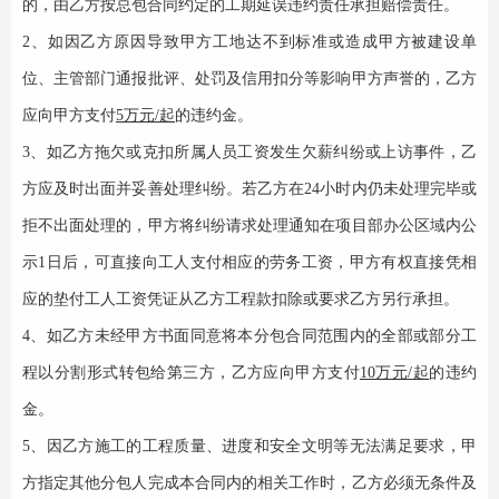
的，由乙方按总包合同约定的工期延误违约责任承担赔偿责任。
2
、如因乙方原因导致甲方工地达不到标准或造成甲方被建设单
位、主管部门通报批评、处罚及信用扣分等影响甲方声誉的，乙方
应向甲方支付
5万元/起
的违约金。
3、如乙方拖欠或克扣所属人员工资发生欠薪纠纷或上访事件，乙
方应及时出面并妥善处理纠纷。若乙方在24小时内仍未处理完毕或
拒不出面处理的，甲方将纠纷请求处理通知在项目部办公区域内公
示1日后，可直接向工人支付相应的劳务工资，甲方有权直接凭相
应的垫付工人工资凭证从乙方工程款扣除或要求乙方另行承担。
4、如乙方未经甲方书面同意将本分包合同范围内的全部或部分工
程以分割形式转包给第三方，乙方应向甲方支付
10万元/起
的违约
金。
5、因乙方施工的工程质量、进度和安全文明等无法满足要求，甲
方指定其他分包人完成本合同内的相关工作时，乙方必须无条件及