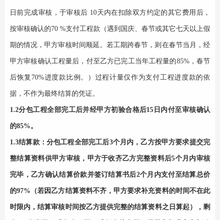
日前完成审核，于审核后 10天内在扣除双方约定的其它费用后，
按审核确认的70 %支付工程款（遇到国庆、春节或其它七天以上假
期的情况，甲方审核时间顺延。
若工期跨春节，则在春节当月，经
甲方审核确认工程量后，付至乙方已完工
当年
工程量的
85
%，春节
后恢复70%进度款比例
。）过程计量仅作为支付工程进度款的依
据，不作为最终结算的凭证。
1.2分包工程全部完工后并经甲方初验合格后15日内付至
审核确认
的
85%
。
1.3结算款：分包工程全部完工后3个月内，乙方按甲方要求提交完
整结算资料供甲方审核，甲方于收齐乙方完整资料后5个月内审核
完毕，乙方确认结算价款并签订结算书后2个月内支付至结算总价
的97%（若因乙方结算资料不齐，甲方要求补充资料的时间不在此
时限内，结算审核时间按乙方提供完整的结算资料之日算起），剩