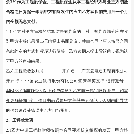
余3%作为工程质保金。工程质保金从本工程经甲方与业主方初验
合格之日算起一年后甲方扣除发生的应由乙方承担的费用后一个月
内全额无息支付。
1.4 乙方对甲方审核的结算结果有异议的，对于有异议部分应在收
到甲方审核结果后15天内提出
书面
异议，并由合同当事人按照合同
条款约定的方式和程序进行复核，乙方逾期未提出异议的，视为认
可甲方的审核结果。
乙方工程款收款账号
：
开户名：
广东云电通工程有限公司
开户行：
中国农业银行股份有限公司肇庆华英支行
银行账号
：
44645801040006985
以上账户信息为乙方唯一指定收款账户，如需
变更须提前
5
个工作日书面通知甲方并获书面确认，否则由此导致
的付款延误或错误由乙方自行承担。
2
、
工程款发票
2.1乙方申请工程款时须按照本合同要求提交相应的发票，甲方根