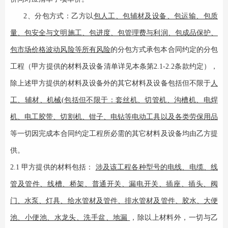
2、分包方式：
乙方以
包人工、包辅材及设备、包运输、包质
量、包安全与文明施工、包进度、包管理费与利润、包成品保护、
包市场价格波动风险等所有风险
的分包方式承包本合同约定的分包
工程（甲方提供的材料及设备清单详见本条
第
2.1-2.2条款约定）
，
除上述甲方提供的材料及设备外的其它材料及设备包括但不限于
人
工、辅材、机械
(包括但不限于：
套丝机、切管机、沟槽机、电焊
机、电工胶带、切割机、钳子、电钻等电动工具
以及各类劳保用品
等
一切因完成本合同约定工程所必需的其它材料及设备均由乙方提
供。
2.1 甲方提供的材料包括：
涉及该工程各种型号的
电线、电缆、线
管及管件、线槽、桥架、普通开关、漏电开关、插座、插头、阀
门、水泵、灯具、给水管材及管件、排水管材及管件、胶水、大便
池、小便池、水龙头、洗手盆、地漏
，除以上材料外，一切与乙