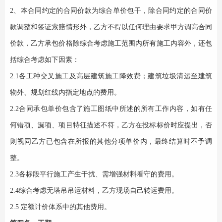
2、本合同约定的合同价款为综合单价包干，除合同约定的合同价
款调整和签证索赔情形外，乙方不得以任何理由要求甲方调高合同
价款，乙方承包价格除综合考虑施工范围内所有施工内容外，还包
括综合考虑如下因素：
2.1各工种交叉施工及高层建筑施工降效费；建筑垃圾清运至建筑
物外、规划红线内指定地点的费用。
2.2合同承包单价包含了施工图纸中所述的所有工作内容，如有任
何错项、漏项、项目特征描述不符，乙方在投标标价时应提出，否
则视同乙方已包含在所报的其他分项单价内，最终结算时不予调
整。
2.3各标段平行施工产生干扰、需增强材料看守的费用。
2.4
综合考虑
无塔吊吊运材料，乙方现场自己
转运费用。
2.5 定额计价体系中的其他费用。