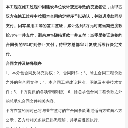
本工程在施工过程中因建设单位设计变更导致的变更签证，由甲乙
双方在施工过程中按照本合同约定程序予以确认，并随进度款同期
支付。因零星用工等的签工签证，累计达到
5万元时
随当期进度款
按
70%一并支付，剩余30%随结算款一并支付；
当零星签证达签约
合同价的
5%时则停止支付，待甲方总部审计复核后再行决定支
付。
合同文件及解释顺序
1、本分包合同及补充协议；
2、合同附件；
3
、除主合同工程价款
之外的主合同文件；
4
、本合同工程建设标准、图纸及有关技术文
件；
5
、甲方提供的各项管理制度；
6
、除总承包合同工程价款之外
的总承包合同文件相关内容。
甲方在签约同时已将与业主签订的主合同条款通过适当方式向乙方
公示，乙方对相关条款已熟悉理解，并承诺遵照执行。