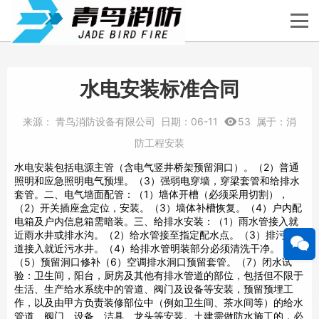
水电安装标准合同
来源：
青鸟消防设备有限公司
日期：
06-11
53
属于：
消
防工程安装
水电安装包括电源主管（含电气竖井桥架预留洞口）。（2）普通
照明和应急照明电气预埋。（3）强弱电穿墙，穿梁套管和给排水
套管。二、电气墙面配管：（1）墙体开槽（必须采用切割），
（2）开关插座盒定位，安装。（3）墙体补槽恢复。（4）户内配
电箱及户内信息箱需暗装。三、给排水安装：（1）雨水管接入就
近雨水井或排水沟。（2）给水管接至指定配水点。（3）排污管
道接入就近污水井。（4）给排水管明装部分必须清洗干净。
（5）预留洞口修补（6）空调排水洞口预留套管。（7）闭水试
验：卫生间，阳台，厨房及其他有排水管道的部位，包括但不限于
生活、生产给水系统中的管道、阀门及设备等安装，预留预埋工
作，以及由甲方负责装修部位中（例如卫生间、茶水间等）的给水
管道、阀门、设备、洁具、龙头等安装。土建需做防水施工的，必