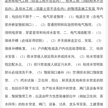
及
所有电气工程（防雷工程不含在内）、给水工程（消防给水不含
在内）及排水工程（混凝土管不含在内）的预埋及施工安装
等内
容；
包括但不限于
：
一
、电气管道预埋：（
1
）电源主管（含电气
竖井桥架预留洞口）。（
2
）普通照明和应急照明电气预埋。（
3
）
强弱电穿墙，穿梁套管和给排水套管。
二
、电气墙面配管：（
1
）
墙体开槽（必须采用切割），（
2
）开关插座盒定位，安装。（
3
）
墙体补槽恢复。（
4
）户内配电箱及户内信息箱需暗装。
三
、给排
水安装：（
1
）雨水管接入就近雨水井或排水沟。（
2
）给水管接至
指定配水点。（
3
）排污管道接入就近污水井。（
4
）给排水管明装
部分必须清洗干净。（
5
）预留洞口修补（
6
）空调排水洞口预留套
管。（
7
）闭水试验：卫生间，阳台，厨房及其他有排水管道的部
位，
包括但不限于
生活、生产给
水系统
中的
管道、阀门及设备等安
装，预
留预
埋
工作，以及由甲方负责
装修
部位
中
（例如卫生间、茶
水间等）
的给水管道、阀门、设备
、
洁具、龙头
等
安装
。
土建需做