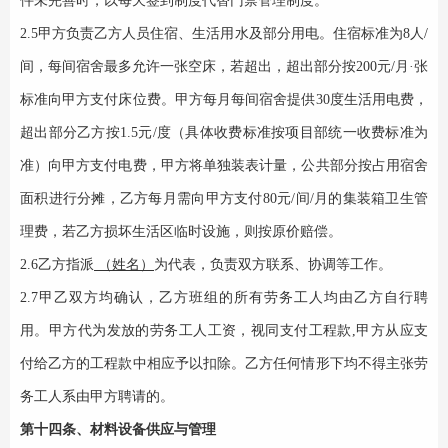
件未完善时，以每天签到制度代替门禁管理制度。
2.5甲方负责乙方人员住宿、生活用水及部分用电。住宿标准为8人/
间，每间宿舍最多允许一张空床，若超出，超出部分按200元/月·张
标准向甲方支付床位费。甲方每月每间宿舍提供30度生活用电费，
超出部分乙方按1.5元/度（具体收费标准按项目部统一收费标准为
准）向甲方支付电费，甲方将单独装表计量，公共部分按占用宿舍
面积进行分摊，乙方每月需向甲方支付80元/间/月的集装箱卫生管
理费，若乙方损坏生活区临时设施，则按原价赔偿。
（
2.6乙方指派
姓名）
为代表，负责双方联系、协调等工作。
2.7甲乙双方均确认，乙方班组的所有劳务工人均由乙方自行聘
用。甲方代为发放的劳务工人工资，视同支付工程款,甲方从应支
付给乙方的工程款中相应予以扣除。乙方任何情形下均不得主张劳
务工人系由甲方聘请的。
第十四条、材料设备供应与管理