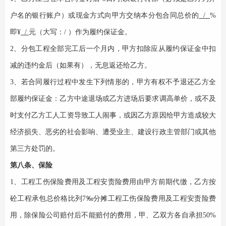
户名的银行账户）或现金方式向甲方交纳本分包合同总价的
/
%
即¥
/
元（大写：
/
）作为履约保证金。
2、分包工程全部完工后一个月内，甲方扣除应从履约保证金中扣
减的违约金后（如果有），无息返还给乙方。
3、若合同履行过程中发生下列情形的，甲方有权不予退还乙方全
部履约保证金：乙方中途退场或乙方进场后要求调高单价，或不及
时支付乙方工人工资导致工人闹事，或因乙方原因给甲方造成较大
经济损失、恶劣的社会影响、遭受业主、建设行政主管部门或其他
第三方处罚的。
第八条、保险
1、
工程工伤保险费用及工程安责险费用由甲方前期代缴，乙方按
‰
砼工程承包总价格比列
7
分摊工程工伤保险费用及工程安责险费
用，除保险公司赔付后不能赔付的费用，甲、乙双方各自承担
50%