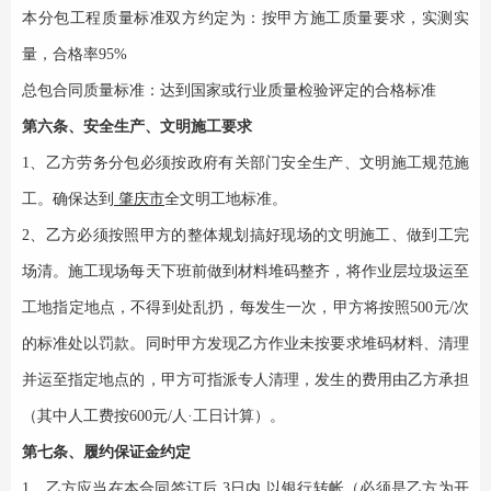
本分包工程质量标准双方约定为：
按甲方施工质量要求，实测实
量，合格率
95
%
总包合同质量标准：
达到国家或行业质量检验评定的
合格
标准
第六条、安全生产、文明施工要求
1、
乙方劳务分包必须按政府有关部门安全生产、文明施工规范施
工。确保达到
肇庆市
全文明工地标准。
2、乙方必须按照甲方的整体规划搞好现场的文明施工、做到工完
场清。施工现场每天下班前做到材料堆码整齐，将作业层垃圾运至
工地指定地点，不得到处乱扔，每发生一次，甲方将按照500元/次
的标准处以罚款。同时甲方发现乙方作业未按要求堆码材料、清理
并运至指定地点的，甲方可指派专人清理，发生的费用由乙方承担
（其中人工费按
6
00元/人·工日计算）。
第七条、履约保证金约定
1、乙方应当在本合同签订后 3日内,以银行转帐（必须是乙方为开