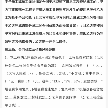
不予施工或施工无法满足合同要求或留下甩尾工程拒绝施工的，甲
方可将该部分工程另行组织施工并按照实际发生的费用从应付乙方
工程款中予以扣除（且乙方不得以甲方另行组织施工发生的费用高
于乙方完成该部分施工的合同价款为由提出异议）；且乙方需按照
甲方另行组织施工发生费用的10%承担违约责任，若因乙方行为导
致甲方其他损失的，乙方需一并予以赔偿。
第三条、合同价款及价格风险范围
1、
本工程的合同价款采用固定单价包干，
工程量按实结算
（
以劳
务分包工程综合单价表单价为准
）
，
合同暂定总价：
¥
/
元，
（大写人民币：
/
），是否含税：
þ
含税，
¨
不含税
；
其中价款：
¥
/
元，税款：
¥
/
元。税率：
¨
13% ，
¨
9%，
þ
3%
；发票类型：
¨
¨
增值税专用发票，
þ
增值税普通发票
；发票种类：
¨
机械设备租赁发
票，
þ
劳务发票，
¨
材料发票。
分包单价表见附件一《分包工程综合
单价表》。