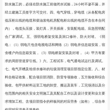
防水施工的，必须在防水施工前做闭水试验，
24
小时不渗不漏，并
经土建施工员签字方可交付。
四、
电气穿线，穿电缆（从各配电房
低压柜出线的电缆和柴油发电机房配电柜出线的电缆不含在本合同
内），电缆头压接，装灯具，开关插座，安装配电箱。应急照明配
合厂家调试。
五、
强弱电桥架安装及洞口修补、防火封堵。
《
弱
电：（
1
）弱电只包含电视电话和网络（
2
）弱电井信息箱安装，宿
舍楼户内信息箱安装，（
3
）弱电桥架安装及封堵，（
4
）甲方有要
求的局部管道穿引线。
》
六
、工程试车，电气通电试运行及调试。
七
、电气开槽及给排水修补的垃圾清理至项目部指定位置
。
八
、材
料合格证收集，配合项目部消防、防雷专项验收，五方验收和综合
验收。
包甲供材料运至工地的卸货、搬运及装车
，
工完场清
以及
分
包
范围内的
相关安全文明施工及其配合工作
以及设计变更和业主要
求增加工程
。
含项目部指令的样板间的对应劳务（如有），综合单
价同对应清单子项单价。