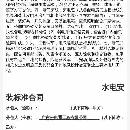
须在防水施工前做闭水试验，24小时不渗不漏，并经土建施工员
签字方可交付。四、电气穿线，穿电缆（从各配电房低压柜出线的
电缆和柴油发电机房配电柜出线的电缆不含在本合同内），电缆头
压接，装灯具，开关插座，安装配电箱。应急照明配合厂家调试。
五、强弱电桥架安装及洞口修补、防火封堵。《弱电：（1）弱电
只包含电视电话和网络（2）弱电井信息箱安装，宿舍楼户内信息
箱安装，（3）弱电桥架安装及封堵，（4）甲方有要求的局部管
道穿引线。》六、工程试车，电气通电试运行及调试。七、电气开
槽及给排水修补的垃圾清理至项目部指定位置。八、材料合格证收
集，配合项目部消防、防雷专项验收，五方验收和综合验收。包甲
供材料运至工地的卸货、搬运及装车，工完场清以及分包范围内的
相关安全文明施工及其配合工作以及设计变更和业主要求增加工
程。
水电安
装标准合同
承包人（全称）：
（以下简称：甲方）
分包人（全称）：
广东云电通工程有限公司
（以下简称：
乙方）