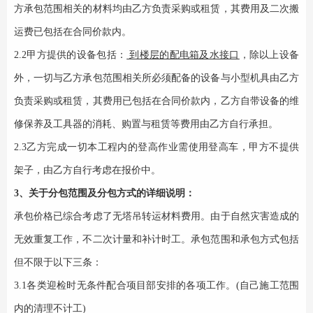
方承包范围相关的材料均由乙方负责采购或租赁，其费用及二次搬
运费已包括在合同价款内。
2.2
甲方提供的设备包括：
到楼层的配电箱及水接口
，
除以上设备
外，一切与乙方承包范围相关所必须配备的设备与小型机具由乙方
负责采购或租赁，其费用已包括在合同价款内，乙方自带设备的维
修保养及工具器的消耗、购置与租赁等费用由乙方自行承担。
2.3
乙方完成一切本工程内的登高作业需使用登高车，甲方不提供
架子，
由乙方自行考虑在报价中。
3、关于分包范围及分包方式的详细说明：
承包价格已综合考虑了
无塔吊
转运
材料
费用。由于自然灾害造成的
无效重复工作，不二次计量和补计时工。承包范围和承包方式
包括
但不限于以下
三
条：
3.
1
各类迎检时无条件配合项目部安排的各项工作。
(自己施工范围
内的清理不计工)