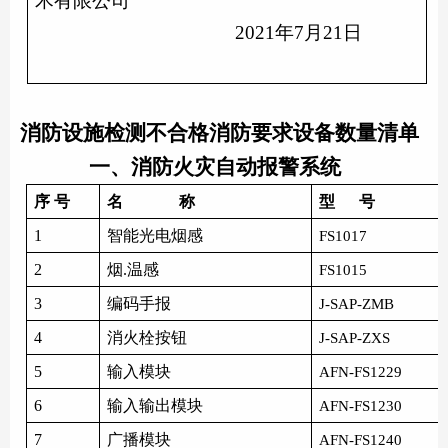
术有限公司
2021
年
7
月
21
日
消防设施
检测不合格消防要求设备数量清单
一、消防
火灾自动报警系统
序
号
名
称
型
号
1
智能光电烟感
FS1017
2
烟
.温感
FS1015
3
编码手报
J-SAP-ZMB
4
消火栓按钮
J-SAP-ZXS
5
输入模块
AFN-FS1229
6
输入输出模块
AFN-FS1230
7
广播模块
AFN-FS1240