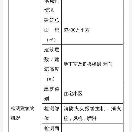
纸提供
情况
建筑总
面积
67400万平方
（㎡）
建筑层
数
/
建
地下室及群楼楼层
.天面
筑高度
（
m）
建筑类
住宅小区
别
检测建筑物
检测部
消防火灾报警主机，消火
概况
位
栓，风机，喷淋
检测面