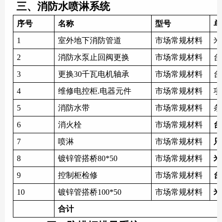
三、消防水喷淋系统
序号
名称
型号
单
1
室外地下消防管道
市场常规材料
米
2
消防水泵止回阀更换
市场常规材料
台
3
更换
30千瓦电机轴承
市场常规材料
台
4
维修电控柜
.电器元件
市场常规材料
5
消防水带
市场常规材料
条
6
消火栓
市场常规材料
台
7
喷淋
市场常规材料
只
8
镀锌管搭桥
80*50
市场常规材料
米
9
控制柜检修
市场常规材料
台
10
镀锌管搭桥
100*50
市场常规材料
米
合计