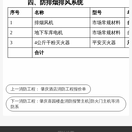
四、防排烟排风系统
序号
名称
型号
单
1
排烟风机
市场常规材料
台
2
地下车库电机
市场常规材料
台
3
4公斤干粉灭火器
平安灭火器
只
合计
上一消防工程：
肇庆酒店消防工程报价单
下一消防工程：
肇庆喜园楼盘消防报警主机|防火门主机等消
防系