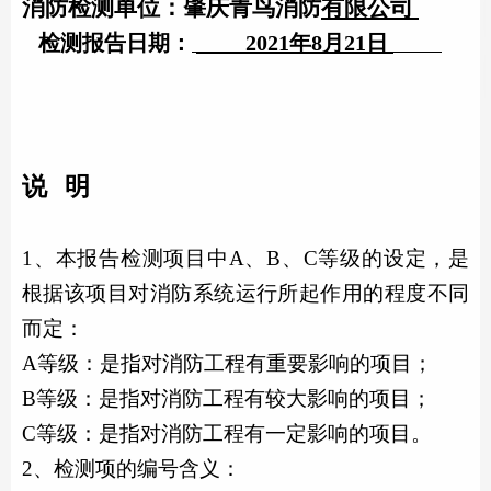
消防检测单位：肇庆
青鸟消防
有限公司
检测报告日期：
2021
年8
月21日
说
明
1、
本报告检测项目中
A
、
B
、
C
等级的设定，是
根据该项目对
消防系统
运行所起作用的程度不同
而定：
A
等级：是指对
消防工程
有重要影响的项目；
B
等级：是指对
消防工程
有较大影响的项目；
C
等级：是指对
消防工程
有一定影响的项目。
2
、检测项的编号含义：