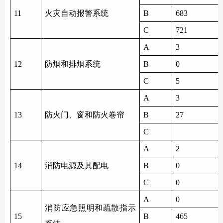
1
1
火灾自动报警系统
B
683
C
721
A
3
1
2
防烟和排烟系统
B
0
C
5
A
3
1
3
防火门、窗和防火卷帘
B
27
C
A
2
1
4
消防电源及其配电
B
0
C
0
A
0
消防应急照明和疏散指示
1
5
B
465