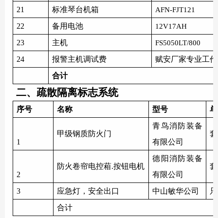
21
标准琴台机箱
AFN-FJT121
22
备用电池
12V17AH
23
主机
FS5050LT/800
24
报警主机调试费
赋安厂家专业工作
合计
二、疏散隔离标志系统
序号
名称
型号
单
青鸟消防
装备
甲级钢质防火门
套
1
有限公司
德阳消防装备
防火卷帘电控葙
.按钮电机
套
2
有限公司
3
应急灯，安全出口
中山敏华公司
只
合计