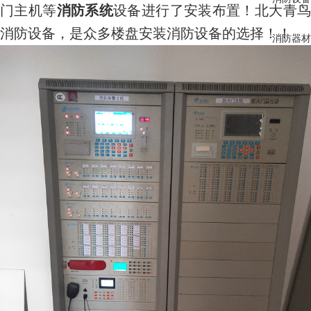
门主机等
消防系统
设备进行了安装布置！
北大青
消防
设备，是众多楼盘安装
消防设备
的选择！！
消防器材
防火产品
微型消防站
智慧消防
早期吸气报警
消防工程安装