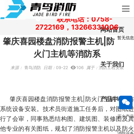
欢迎访问肇庆青鸟消防设备_消防主机销售_消防工
程安装_消防维修保养厂家售后服务。
联系电话：0758-
2722169，13266331006
网站首页
暂无信息
肇庆喜园楼盘消防报警主机|防
火门主机等消防系
关于我们
来源：
青鸟消防
日期：
09-22
106
属于：
消防工程安装
肇庆喜园楼盘消防报警主机|防火门主机等
产品中心
消
系统
设备安装。技术员街道施工任务后，对图纸
灭火产品
行了会审，同事熟悉结构图、建筑图、装修图及其
他专业的有关图纸，规划了消防报警主机以及防火
消防设备