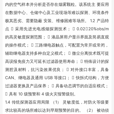
内的空气样本并分析是否存在烟雾颗粒。该系统主 要应用
在数据中心、仓储中心及工业现场等难以探测、环境条件
极其恶劣、需要隐蔽 安装、维修困难等场所。 1.2 产品特
点  采用先进光电感烟探测技术；  0.02～20%obs/m
的高灵敏度探测范围；  液晶屏用户显示界面及简易直观
的操作模式；  三路继电器触点，可配置为常开或常闭，
辅助继电器支持多种自定义模式；  微尘分离技术既可提
高误报免疫力又可延长过滤器使用寿命；  特殊设计的探
测腔及材料，抗污染效果优良；  对外接口丰富，具备
CAN、继电器及通用 USB 等接口；  快拆式结构，方便
过滤器更换及产品保养；  具备动态调节的自适应模式；
 具有 10 级预警和 4 级火灾报警级别。
1.4 传统探测器应用局限 （1） 灵敏度低，对防火等级要
求比较高的场所难以达到早期预警的目的。 （2） 被动侦