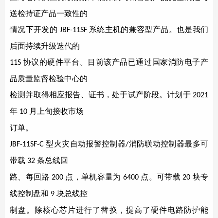
送检持证产品一致性的
情况下开发的
系统主机的兼容型产品。也是我们
JBF-11SF
后面持续升级迭代的
协议的硬件平台。目前该产品已通过国家消防电子产
11S
品质量监督检验中心的
检测并取得相应报告、证书，处于试产阶段。计划于
2021
年
月上旬接收市场
10
订单。
型火灾自动报警控制器
消防联动控制器最多可
JBF-11SF-C
/
带载
条总线回
32
路、每回路
点，单机容量为
点。可带载
块专
200
6400
20
线控制盘和
块总线控
9
制盘。除核心芯片进行了替换，提高了硬件电路防护能