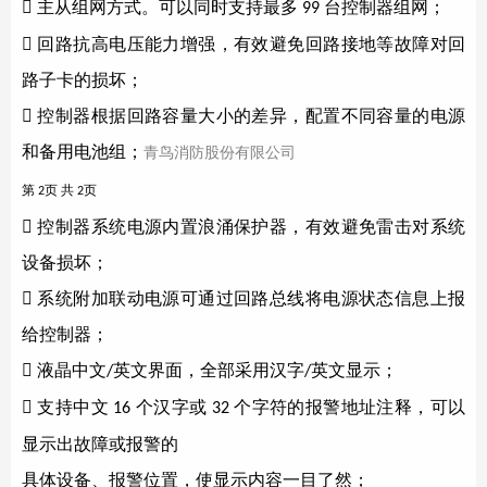

主从组网方式。可以同时支持最多
台控制器组网；
99

回路抗高电压能力增强，有效避免回路接地等故障对回
路子卡的损坏；

控制器根据回路容量大小的差异，配置不同容量的电源
和备用电池组；
青鸟消防
股份有限公司
第
页 共
页
2
2

控制器系统电源内置浪涌保护器，有效避免雷击对系统
设备损坏；

系统附加联动电源可通过回路总线将电源状态信息上报
给控制器；

液晶中文
英文界面，全部采用汉字
英文显示；
/
/

支持中文
个汉字或
个字符的报警地址注释，可以
16
32
显示出故障或报警的
具体设备、报警位置，使显示内容一目了然；