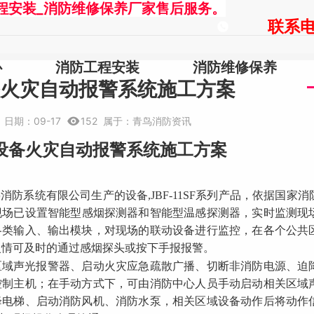
程安装_消防维修保养厂家售后服务。
联系电话
心
消防工程安装
消防维修保养
火灾自动报警系统施工方案
防
日期：
09-17
152
属于：
青鸟消防资讯
设备火灾
自动报警
系统
施工方案
鸟
消防系统
有限公司生产的设备
,JBF-11SF
系列产品，依据国家消
现场已设置智能型感烟探测器和智能型温感探测器，实时监测现
各类输入、输出模块，对现场的联动设备进行监控，在各个公共
火情可及时的通过感烟探头或按下手报报警。
区域声光报警器、启动火灾应急疏散广播、切断非消防电源、迫
控制主机；在手动方式下，可由消防中心人员手动启动相关区域
降电梯、启动消防风机、消防水泵，相关区域设备动作后将动作