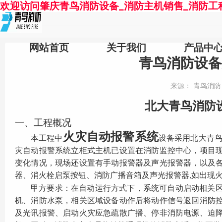
欢迎访问肇庆青鸟消防设备_消防主机销售_消防工
网站首页
关于我们
产品中
青鸟消防设备
来源：
青鸟消
北大青鸟消防
一、工程概况
火灾
自动报警
系统
本工程中
设备采用北大青
灾自动报警系统
立柜式主机已设置在消防监控中心，项目
变化情况，现场还设置有手动报警器及声光报警器，以及
器、消火栓启泵按钮、消防广播音箱及声光报警器
如出现
,
甲方要求：在自动运行方式下，系统可自动启动相关
机、消防水泵，相关区域设备动作后将动作信号返回消防
及光讯报警、启动火灾应急疏散广播、停非消防电源、迫