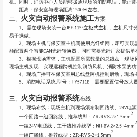
机。同时，消防中心人员能够拨通现场的消防电话，能正常
距离：保安室与现场距离
1500
米左右。
火灾
自动报警
系统
施
工
二、
方案
1
、需在现场安装一台
立柜式主机，主机尺寸
JBF-11SF
易于操做。
2
、现场主机与保安室主机间使用光纤组网，即可实现
须配置两个智能
光纤转换器，同时需要光纤厂家提供单
CAN
3
、根据现场需求，主机配置所需数量的总线盘，现场
现场主机实现，实现远程跨机控制消防风机、消防水泵的功
4
、现场广播可在保安室用总线盘跨机控制启动，现场
5
、
消防电话系统
,
型号：
，
需要配置信号放大
HY5711B
火灾
自动报警
系统
三、
布线
1
、现场布线：现场主机到现场须布制回路线、
电源
24V
2
一个回路一组回路线，推荐线型：
ZR-RVS-2
×
1.5mm
2
一组
24V
电源线，主干线推荐线型：
×
NH-BV-2
2.5~4mm
2
一组广播线，推荐线型：
ZR-RVS-2
×
1.5mm