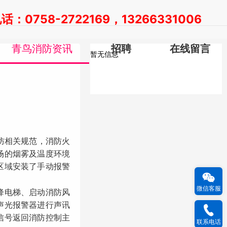
：0758-2722169，13266331006
青鸟消防资讯
招聘
在线留言
暂无信息
防相关规范，消防
火
场的烟雾及温度环境
区域安装了手动报警
微信客服
降电梯、启动消防风
声光报警器进行声讯
信号返回消防控制主
联系电话