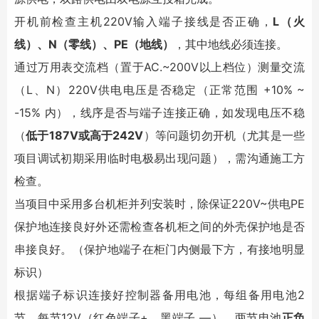
开机前检查主机220V输入端子接线是否正确，
L（火
线）、N（零线）、PE（地线）
，其中地线必须连接。
通过万用表交流档（置于AC.~200V以上档位）测量交流
（L、N）220V供电电压是否稳定（正常范围 +10% ~
-15% 内），线序是否与端子连接正确，如发现电压不稳
（
低于187V或高于242V
）等问题切勿开机（尤其是一些
项目调试初期采用临时电极易出现问题），需沟通施工方
检查。
当项目中采用多台机柜并列安装时，除保证220V~供电PE
保护地连接良好外还需检查各机柜之间的外壳保护地是否
串接良好。（保护地端子在柜门内侧最下方，有接地明显
标识）
根据端子标识连接好控制器备用电池，每组备用电池2
节，每节12V（红色端子+、黑端子 —），两节电池
正负