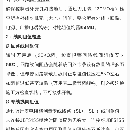
确保控制器外壳良好接地后，通过万用表（20MΩ档）检
查所有外线对机壳（大地）阻值。要求所有外线（回路、
电源、广播电话线等）对地阻值均需
≥3MΩ
。
2）线间阻值检查
Ø
回路线间阻值：
通过万用表（20KΩ档）检查报警回路线间阻值应
＞
5KΩ
，回路线间阻值会随着该回路带载设备数量的增多而
降低，但即使回路满载后线间正常阻值也应在5KΩ左右，
如阻值过低甚至短路（万用表二极管档蜂鸣）则必须沟通
施工方检查线路，不可接线开机。
Ø
专线线间阻值：
通过万用表电阻档测量专线线路（SL+、SL-）线间阻值，
未连接JBF5155模块时阻值应为无穷大，连接好JBF5155
模块后因电容充放电原因测量线间阻值会不断跳变，但不