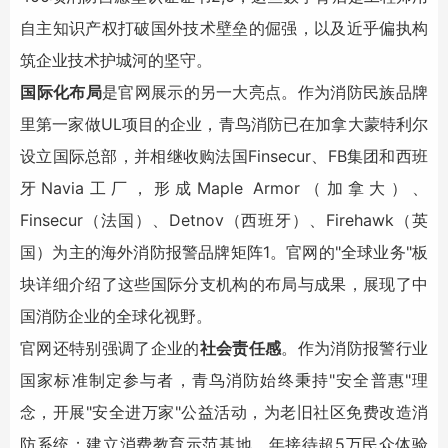
自主知识产权打破国外技术壁垒的倔强，以及近乎偏执构
筑企业技术护城河的坚守。
国际化布局
是官网展示的另一大亮点。作为消防民族品牌
里第一家做UL项目的企业，
青鸟消防
已在加拿大蒙特利尔
设立国际总部，并相继收购法国Finsecur、FB集团和西班
牙Navia工厂，形成Maple Armor（加拿大）、
Finsecur（法国）、Detnov（西班牙）、Firehawk（英
国）为主的海外消防报警品牌矩阵1。官网的"全球业务"板
块详细介绍了这些国际分支机构的布局与成果，展现了中
国消防企业的全球化视野。
官网还特别强调了企业的
社会责任感
。作为消防报警行业
国家标准制定参与者，
青鸟消防
始终秉持"安全普惠"理
念，开展"安全进万家"公益活动，为老旧社区免费改造
消
防系统
；建立消费教育示范基地，年接待超5万民众体验