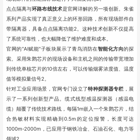
点点隔离与
环路布线技术
是官网详解的另一项创新。朱雀
系列产品实现了真正意义上的环形回路，所有现场部件自
带隔离器，具备点点隔离功能2。这种技术创新不仅提高
了系统可靠性，也大幅降低了维护难度和成本。
官网的"AI赋能"子板块展示了
青鸟消防
在
智能化方向
的探
索。采用朱鹮芯片的现场设备和主机之间的传输带宽增加
到传统单核芯片的10倍左右，可以传输烟雾浓度值、温度
值等模拟量信号2。
针对工业应用场景，官网专门设立了
特种探测器专栏
，展
示了一系列创新型产品。缆式线型感温探测器（感温电
缆）颠覆了传统技术路线，每隔1m嵌入一个朱鹮芯片，结
合热敏材料实现精确到0.5m的定位报警，长度可达
1000m-2000m，已应用于钢铁冶金、石油石化、电力等
领域2。