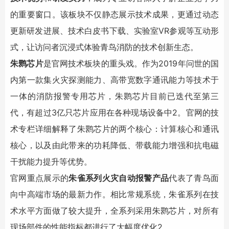
的重要窗口。该板块不仅静态展示技术成果，更通过动态
更新研发进展、技术白皮书下载、实验室VR参观等互动形
式，让访问者沉浸式体验
青鸟消防
的技术创新生态。
朱鹮芯片
是官网技术板块的重头戏。作为2019年问世的国
内第一款集火灾探测能力、高带宽数字通讯能力等技术于
一体的消防报警专用芯片，朱鹮芯片目前已迭代至第三
代，有超过3亿只芯片应用在各种现场设备中2。官网的技
术专栏详细解释了朱鹮芯片的两个核心：计算核心和通讯
核心，以及由此带来的功耗降低、带载能力增强和抗电磁
干扰能力提升等优势。
官网重点展示的
朱雀系列火灾自动报警产品
代表了青鸟面
向中高端市场的最新力作。相比常规系统，朱雀系列在技
术水平方面做了较大提升，全系列采用朱鹮芯片，对所有
现场部件的性能指标都进行了大幅度优化2。