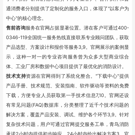
通消费者分别提供了定制化的服务入口，体现了"以客户为
中心"的核心理念。
售前咨询
服务在官网占据显著位置。潜在客户可通过400-
0346-119全国统一服务热线直接联系专业顾问团队，获取
产品选型、方案设计和报价等服务3,9。官网展示的案例显
示，这种一对一的专业咨询服务曾为众多大型商业综合
体、工业厂房和数据中心项目提供了最优化的消防设计。
技术支持
资源在官网得到了系统化整合。"下载中心"提供
产品手册、技术规范、安装指南、软件驱动等资料的免费
下载，方便专业人员获取第一手技术信息
7,10
。官网还设
有常见问题(FAQ)数据库，分类整理了近千个技术问题的
解决方案，覆盖产品安装、调试、维护各个环节
3,9
。针对
复杂技术问题，用户可通过官网提交服务工单，
青鸟消防
承诺2小时内提供初步响应，24小时内给出解决方案3。官