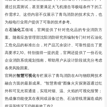
通过抗震测试，甚至要满足大飞机撞击等极端条件下的工
作需求2。这些内容不仅展示了
青鸟消防
的技术实力，也
为核电行业用户提供了可靠的技术参考。
在
石油化工
领域，官网提供了针对危化品的专业消防方
案。随着应急管理部沈阳消防研究所编制专门针对石油化
工危化品的标准出台，对产品冗余设计、可靠性提出了更
高要求2,10。特别值得一提的是，官网还提供了一份石化
企业
消防系统
规划指南，帮助用户从设计阶段就充分考虑
各类风险因素。
官网的
智慧可视化
专栏展示了
青鸟消防
在AI与物联网技术
融合方面的最新成果。"智慧青瞳"图像火灾探测器通过红
外和可见光双通道，实现对烟、温、火焰的可视化报警；
热成像功能使其在夜间或设备过热、石油管线泄漏造成的
低温等情况下仍能有效工作2。