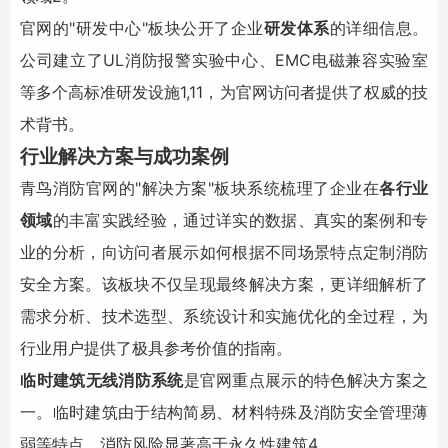
官网的"研发中心"板块公开了企业
研发体系
的详细信息。
公司建立了UL消防报警实验中心、EMC电磁兼容实验室
等多个高标准研发设施1,11，为官网访问者提供了权威的技
术背书。
行业解决方案与成功案例
青鸟消防
官网的"解决方案"板块系统梳理了企业在
各行业
领域
的丰富实践经验，通过详实的数据、真实的案例和专
业的分析，向访问者展示如何根据不同场景特点定制
消防
安全
方案。该板块不仅呈现最终解决方案，更详细解析了
需求分析、技术选型、系统设计和实施优化的全过程，为
行业用户提供了极具参考价值的指南。
临时建筑无线
消防系统
是官网重点展示的特色解决方案之
一。临时建筑由于结构简易、材料特殊及
消防安全
管理薄
弱等特点，消防风险显著高于永久性建筑4。