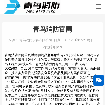
青鸟消防官网
来源：
青鸟消防设备有限公司
日期：
07-12
152
属于：
消防维修保养
青鸟消防官网首页以鲜明的品牌形象和专业的设计风格，向访问者
传递着这家行业领军企业的实力与底蕴。作为起源于北京大学"青
鸟工程"的科技企业，青鸟消防股份有限公司（证券代码：
002960）自2001年成立以来，已发展成为国内规模最大、品种最
全、技术实力最强的消防安全系统产品及解决方案供应商之一1。
官网的"关于我们"板块详细记录了这家企业从燕园小队到全球性企
业的驭火征程，让访问者能够深入了解企业的成长历程与文化基
因。 官网展示的核心信息中，​技术创新是青鸟消防最鲜明的标
签。公司依托自研"朱鹮"系列芯片、传感器及AI大数据推理的核心
技术三角，正逐步成为全球领先的消防解决方案供应商1。在官网
上，访客可以查阅到企业拥有的261项专利技术、53项软件著作权
以及接近1100项3C认证证书、400项消防自愿型认证证书2,6，这