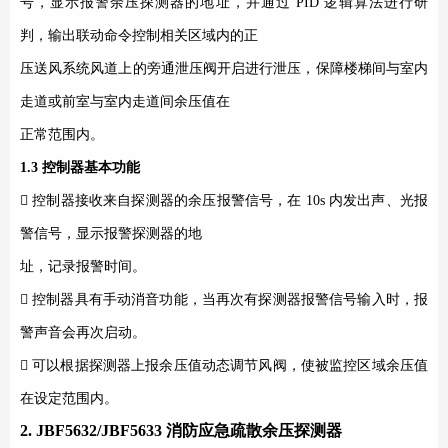
号，显示报警余压探测器的地址，并通过
PID
逻辑算法进行研
判，输出联动命令控制相关区域内的正
压送风系统风道上的旁通泄压阀开启进行泄压，保障楼梯间与室内
走道或前室与室内走道间余压值在
正常范围内。
1.3
控制器基本功能

控制器接收来自探测器的余压报警信号，在
10s
内发出声、光报
警信号，显示报警探测器的地
址，记录报警时间。

控制器具有手动消音功能，当再次有探测器报警信号输入时，报
警声音会再次启动。

可以根据探测器上报余压值动态调节风阀，使被监控区域余压值
在设定范围内。
2. JBF5632/JBF5633
消防应急疏散余压探测器