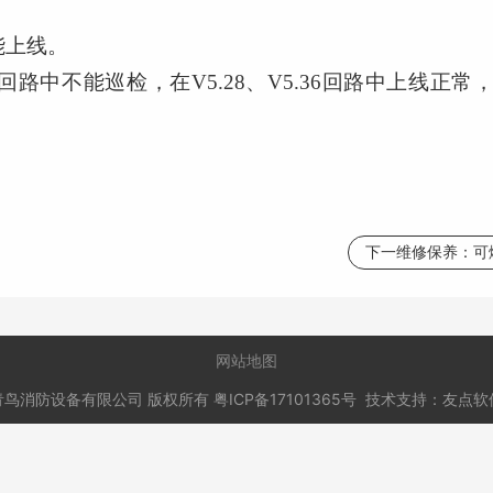
不能上线
。
.17回路中不能巡检，在V5.28、V5.36回路中上线正
下一维修保养：
可
网站地图
青鸟消防设备有限公司
版权所有
粤ICP备17101365号
技术支持：
友点软