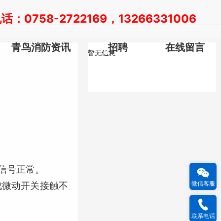
：0758-2722169，13266331006
青鸟消防资讯
招聘
在线留言
暂无信息
试信号正常。
微信客服
成微动开关接触不
联系电话