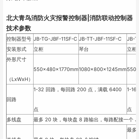
北大青鸟消防
火灾报警控制器|消防联动控制器
技术参数
控制器型号
JB-TG-JBF-11SF-C
JB-TT-JBF-11SF-C
JB-T
安装形式
立柜
琴台
立柜
外形尺寸
550x480x1770mm
1080x800x1245mm
550
（LxWxH）
1-32 回路，每回路 200 点，满载 6400
1-1
回路
点
点
多线盘
最多 20 块，每块盘 8 路输出，每路配接一个 JB
最多 