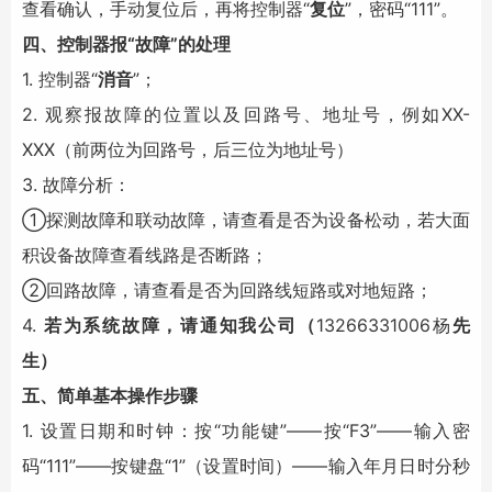
查看确认，手动复位后，再将控制器“
复位
”，密码“111”。
四、
控制器报“故障”的处理
1. 控制器“
消音
”；
2. 观察报故障的位置以及回路号、地址号，例如XX-
XXX（前两位为回路号，后三位为地址号）
3. 故障分析：
①探测故障和联动故障，请查看是否为设备松动，若大面
积设备故障查看线路是否断路；
②回路故障，请查看是否为回路线短路或对地短路；
4.
若为系统故障，请通知我公司（
13266331006杨
先
生）
五、简单基本操作步骤
1. 设置日期和时钟：按“功能键”――按“F3”――输入密
码“111”――按键盘“1”（设置时间）――输入年月日时分秒