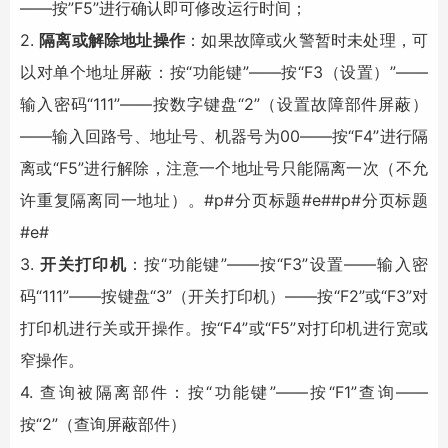
――按”F5”进行确认即可修改运行时间；
2.
隔离或解除地址操作
：如果故障或火警暂时未处理，可
以对单个地址屏蔽：按“功能键”――按“F3（设置）”――
输入密码“111”――按数字键盘“2”（设置故障部件屏蔽）
――输入回路号、地址号、机器号为00――按“F4”进行隔
离或“F5”进行解除，注意一个地址号只能隔离一次（不允
许重复隔离同一地址）。#p#分页标题#e##p#分页标题
#e#
3.
开关打印机
：按“功能键”――按“F3”设置――输入密
码“111”――按键盘“3”（开关打印机）――按“F2”或“F3”对
打印机进行关或开操作。按“F4”或“F5”对打印机进行宽或
窄操作。
4. 查询被隔离部件：按“功能键”――按“F1”查询――
按“2”（查询屏蔽部件）