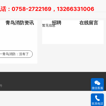
：0758-2722169，13266331006
青鸟消防资讯
招聘
在线留言
暂无信息
一青鸟消防：
没有了
件
微信客服
联系电话