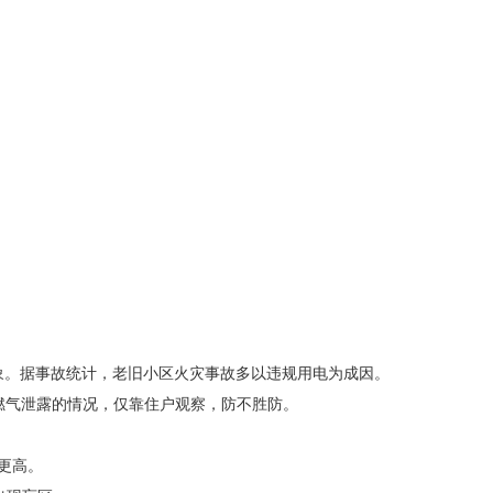
。据事故统计，老旧小区火灾事故多以违规用电为成因。
燃气泄露的情况，仅靠住户观察，防不胜防。
。
更高。