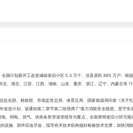
 年，全国计划新开工改造城镇老旧小区 5.3 万个、涉及居民 865 万户。
州、河北、湖北、江苏、江西、湖南、山东、重庆、浙江、辽宁、内蒙古等 11
业和信息化部、财政部、市场监管总局、体育总局、国家能源局印发《关于扎实推
4 年改造计划。该通知第二章节第二段强调了“着力消除安全隐患。坚守安
供电、弱电、供气、供热各类管道管线等为重点，全面查明老旧小区可能
患的设施、部件应改尽改，指导有关技术机构做好检验技术支撑，加快消