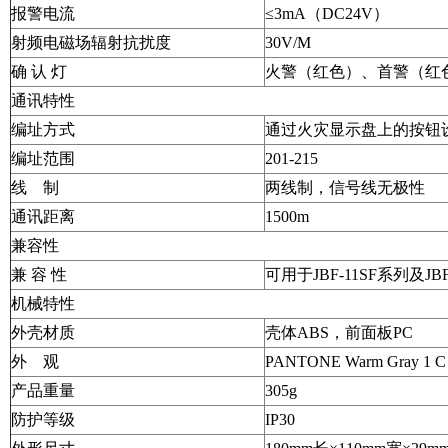
报警电流
≤3mA（DC24V）
射频电磁场辐射抗扰度
30V/M
确 认 灯
火警（红色）、首警（红
通讯特性
编址方式
通过火灾显示盘上的按钮
编址范围
201-215
线 制
两线制，信号线无极性
通讯距离
1500m
兼容性
兼 容 性
可用于JBF-11SF系列及J
机械特性
外壳材质
壳体ABS，前面板PC
外 观
PANTONE Warm Gray 1
产品重量
305g
防护等级
IP30