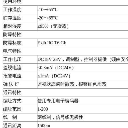
使用环境
工作温度
-10~+55℃
贮存温度
-20~+65℃
相对湿度
≤95%（无凝露）
防爆特性
防爆标志
Exib IIC T6 Gb
电气特性
工作电压
DC18V-28V，调制型，控制器提供（须由
监视电流
≤0.3mA（DC24V）
报警电流
≤1mA（DC24V）
确 认 灯
监视状态瞬时微亮，报警红色常亮
通讯特性
编址方式
使用专用电子编码器
编址范围
1-200
线 制
两线制，信号线无极性
通讯距离
1500m